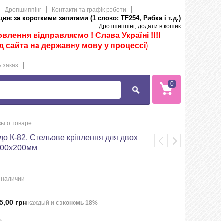
Дропшиппінг
Контакти та графік роботи
ює за короткими запитами (1 слово: TF254, Рибка і т.д.)
Дропшиппінг, додати в кошик
лення відправляємо ! Слава Україні !!!!
д сайта на державну мову у процессі)
 заказ
0
ы о товаре
о К-82. Стельове кріплення для двох
200х200мм
в наличии
5,00 грн
каждый и
сэкономь
18
%