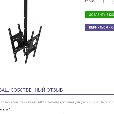
Кол-во:
ДОБАВИТЬ В К
ВЕРНУТЬСЯ К 
ВАШ СОБСТВЕННЫЙ ОТЗЫВ
 товар:
кронштейн Квадо К-82. Стельове кріплення для двох ТВ з VESA до 2
ателя
*