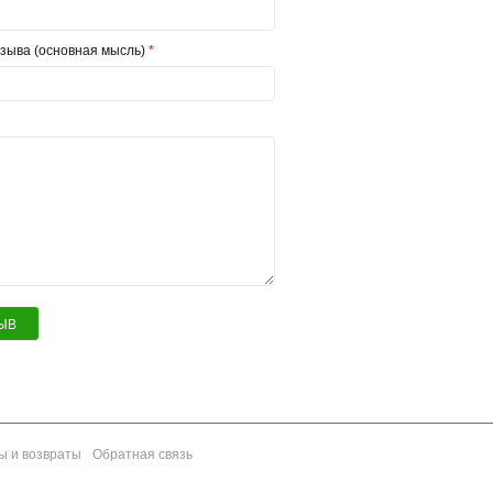
зыва (основная мысль)
*
ЫВ
ы и возвраты
Обратная связь