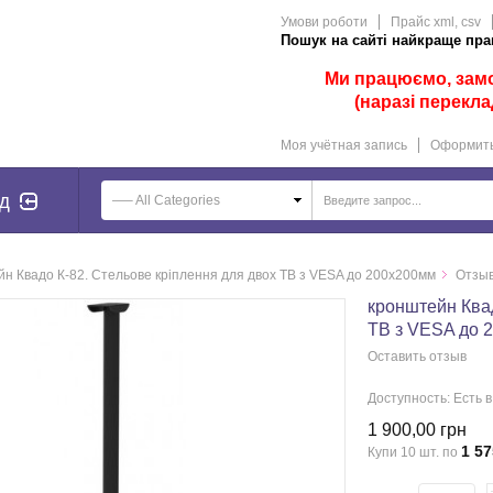
Умови роботи
Прайс xml, csv
Пошук на сайті найкраще прац
Ми працюємо, замов
(наразі перекла
Моя учётная запись
Оформить
д
—– All Categories
н Квадо К-82. Стельове кріплення для двох ТВ з VESA до 200х200мм
Отзыв
кронштейн Квад
ТВ з VESA до 
Оставить отзыв
Доступность:
Есть 
1 900,00 грн
1 57
Купи 10 шт. по