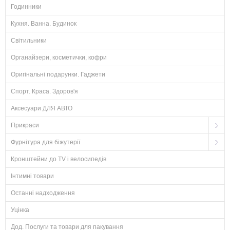
Годинники
Кухня. Ванна. Будинок
Світильники
Органайзери, косметички, кофри
Оригінальні подарунки. Гаджети
Спорт. Краса. Здоров'я
Аксесуари ДЛЯ АВТО
Прикраси
Фурнітура для біжутерії
Кронштейни до TV і велосипедів
Інтимні товари
Останні надходження
Уцінка
Дод. Послуги та товари для пакування