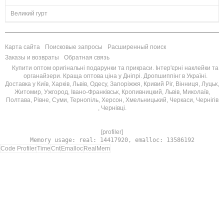
Великий гурт
Карта сайта
Поисковые запросы
Расширенный поиск
Заказы и возвраты
Обратная связь
Купити оптом оригінальні подарунки та прикраси. Інтер'єрні наклейки та
органайзери. Краща оптова ціна у Дніпрі. Дропшиппінг в Україні.
Доставка у Київ, Харків, Львів, Одесу, Запоріжжя, Кривий Ріг, Вінниця, Луцьк,
Житомир, Ужгород, Івано-Франківськ, Кропивницкий, Львів, Миколаїв,
Полтава, Рівне, Суми, Тернопіль, Херсон, Хмельницький, Черкаси, Чернігів
, Чернівці.
[profiler]
Memory usage: real: 14417920, emalloc: 13586192
Code Profiler
Time
Cnt
Emalloc
RealMem