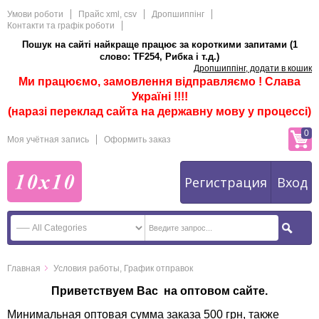
Умови роботи
Прайс xml, csv
Дропшиппінг
Контакти та графік роботи
Пошук на сайті найкраще працює за короткими запитами (1
слово: TF254, Рибка і т.д.)
Дропшиппінг, додати в кошик
Ми працюємо, замовлення відправляємо ! Слава
Україні !!!!
(наразі переклад сайта на державну мову у процессі)
0
Моя учётная запись
Оформить заказ
Регистрация
Вход
Главная
Условия работы, График отправок
Приветствуем
Вас на оптовом сайте.
Минимальная оптовая сумма заказа 500 грн, также