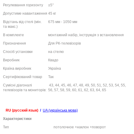
Регулювання горизонту
±5°
Допустиме навантаження
45 кг
Відстань від
стелі
(мін.
675 мм - 1050 мм
та макс.)
В комплекте
монтажний набір, інструкція з встановлення
Призначення
Для РК-телевізорів
Спосіб установки
на стелю
Виробник
Квадо
Країна виробник
Україна
Сертифікований товар
Так
Сумісні діагоналі
43
, 44, 45, 46, 47, 48, 49,
50
, 51, 52, 53, 54,
55
,
телевізорів та мониторів:
56, 57, 58, 59, 60, 61, 62, 63, 64, 65
RU (русский язык)
/
UA (українська мова)
Характеристики
Тип
потолочное +наклон +поворот