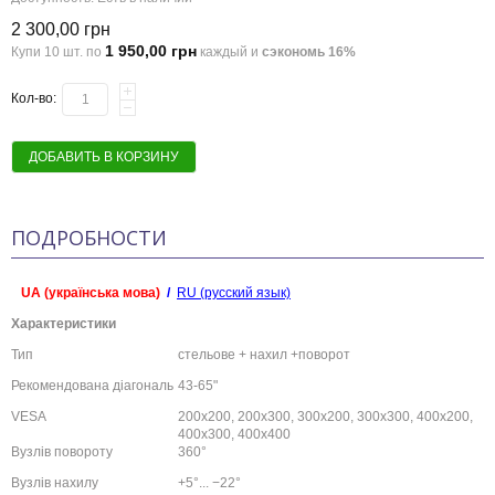
2 300,00 грн
1 950,00 грн
Купи 10 шт. по
каждый и
сэкономь
16
%
Кол-во:
ДОБАВИТЬ В КОРЗИНУ
ПОДРОБНОСТИ
UA (українська мова)
/
RU (русский язык)
Характеристики
Тип
стельове + нахил +поворот
Рекомендована діагональ
43-65"
VESA
200x200, 200x300, 300x200, 300x300, 400x200,
400x300, 400x400
Вузлів повороту
360°
Вузлів нахилу
+5°... −22°