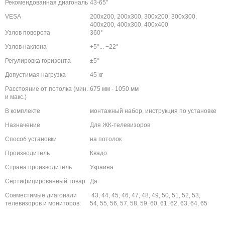
Рекомендованная диагональ
43-65"
VESA
200x200, 200x300, 300x200, 300x300,
400x200, 400x300, 400x400
Узлов поворота
360°
Узлов наклона
+5°... −22°
Регулировка горизонта
±5°
Допустимая нагрузка
45 кг
Расстояние от
потолка
(мин.
675 мм - 1050 мм
и макс.)
В комплекте
монтажный набор, инструкция по установке
Назначение
Для ЖК-телевизоров
Способ установки
на потолок
Производитель
Квадо
Страна производитель
Украина
Сертифицированный товар
Да
Совместимые диагонали
43, 44, 45, 46, 47, 48, 49, 50, 51, 52, 53,
телевизоров и мониторов:
54, 55, 56, 57, 58, 59, 60, 61, 62, 63, 64, 65