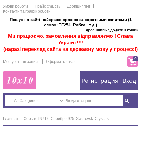
Умови роботи
Прайс xml, csv
Дропшиппінг
Контакти та графік роботи
Пошук на сайті найкраще працює за короткими запитами (1
слово: TF254, Рибка і т.д.)
Дропшиппінг, додати в кошик
Ми працюємо, замовлення відправляємо ! Слава
Україні !!!!
(наразі переклад сайта на державну мову у процессі)
0
Моя учётная запись
Оформить заказ
Регистрация
Вход
Главная
Серьги TN713. Серебро 925. Swarovski Crystals