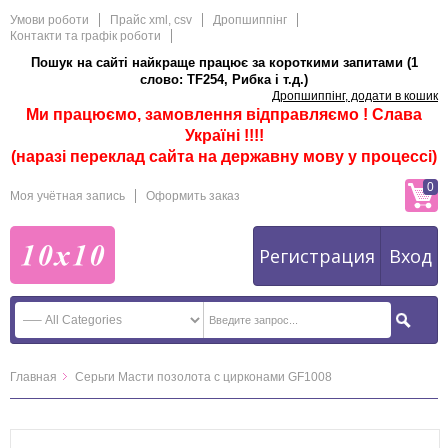
Умови роботи
Прайс xml, csv
Дропшиппінг
Контакти та графік роботи
Пошук на сайті найкраще працює за короткими запитами (1
слово: TF254, Рибка і т.д.)
Дропшиппінг, додати в кошик
Ми працюємо, замовлення відправляємо ! Слава
Україні !!!!
(наразі переклад сайта на державну мову у процессі)
0
Моя учётная запись
Оформить заказ
Регистрация
Вход
Главная
Серьги Масти позолота с цирконами GF1008