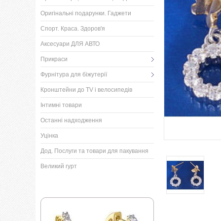
Оригінальні подарунки. Гаджети
Спорт. Краса. Здоров'я
Аксесуари ДЛЯ АВТО
Прикраси
Фурнітура для біжутерії
Кронштейни до TV і велосипедів
Інтимні товари
Останні надходження
Уцінка
Дод. Послуги та товари для пакування
Великий гурт