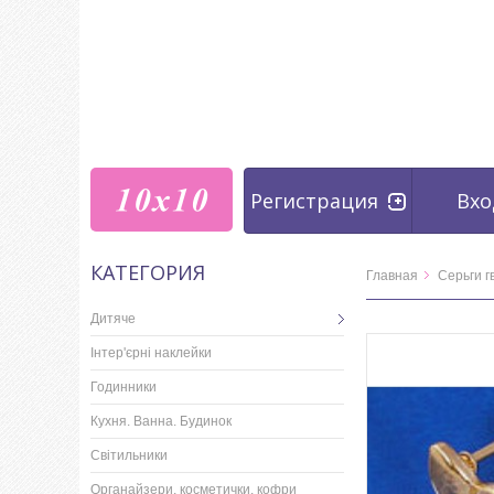
Регистрация
Вхо
КАТЕГОРИЯ
Главная
Серьги г
Дитяче
Інтер'єрні наклейки
Годинники
Кухня. Ванна. Будинок
Світильники
Органайзери, косметички, кофри