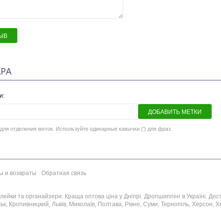
ЫВ
РА
и:
ДОБАВИТЬ МЕТКИ
для отделения меток. Используйте одинарные кавычки (') для фраз.
ы и возвраты
Обратная связь
ейки та органайзери. Краща оптова ціна у Дніпрі. Дропшиппінг в Україні. Достав
к, Кропивницкий, Львів, Миколаїв, Полтава, Рівне, Суми, Тернопіль, Херсон, Хм