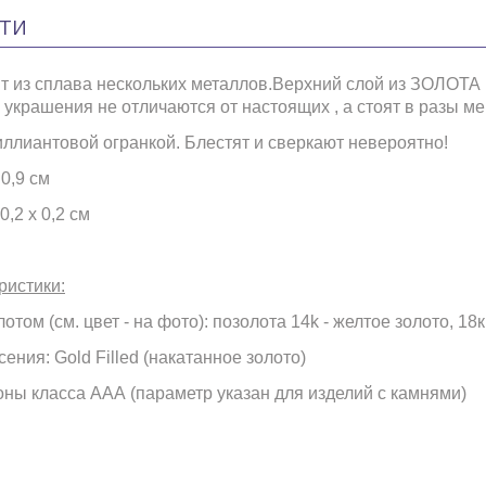
ТИ
т из сплава нескольких металлов.Верхний слой из ЗОЛОТА ,
украшения не отличаются от настоящих , а стоят в разы м
иллиантовой огранкой. Блестят и сверкают невероятно!
0,9 см
,2 х 0,2 см
ристики:
отом (см. цвет - на фото): позолота 14k - желтое золото, 18к
ения: Gold Filled (накатанное золото)
оны класса ААА (параметр указан для изделий с камнями)