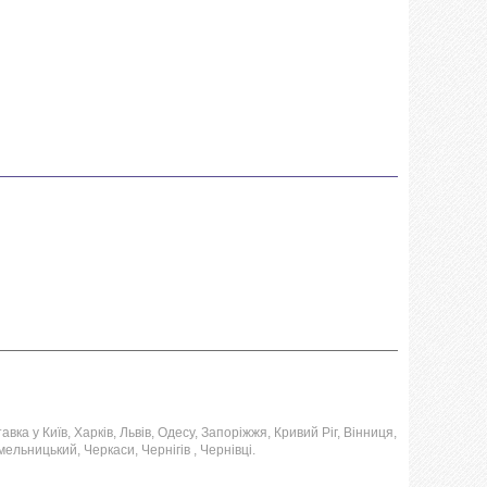
ка у Київ, Харків, Львів, Одесу, Запоріжжя, Кривий Ріг, Вінниця,
ельницький, Черкаси, Чернігів , Чернівці.