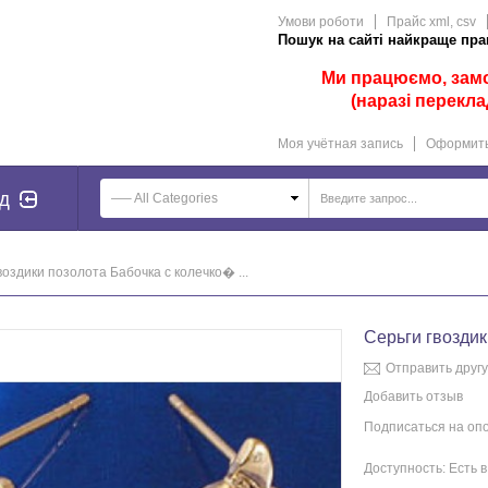
Умови роботи
Прайс xml, csv
Пошук на сайті найкраще прац
Ми працюємо, замов
(наразі перекла
Моя учётная запись
Оформить
д
—– All Categories
воздики позолота Бабочка с колечко� ...
Серьги гвоздик
Отправить другу
Добавить отзыв
Подписаться на оп
Доступность:
Есть 