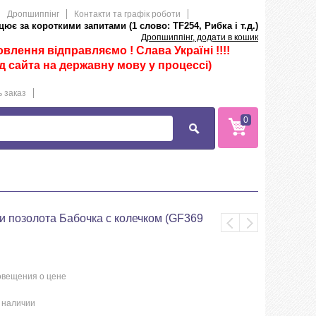
Дропшиппінг
Контакти та графік роботи
ює за короткими запитами (1 слово: TF254, Рибка і т.д.)
Дропшиппінг, додати в кошик
лення відправляємо ! Слава Україні !!!!
д сайта на державну мову у процессі)
 заказ
0
и позолота Бабочка с колечком (GF369
овещения о цене
в наличии