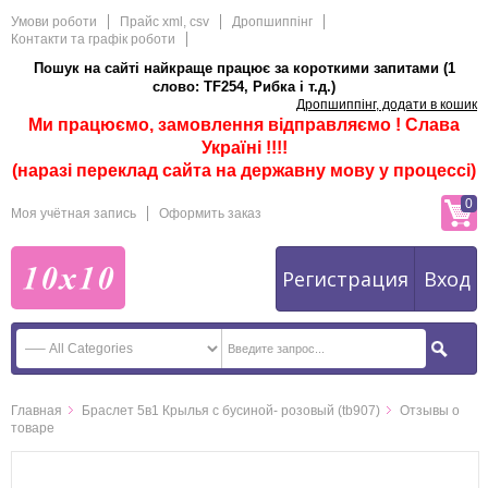
Умови роботи
Прайс xml, csv
Дропшиппінг
Контакти та графік роботи
Пошук на сайті найкраще працює за короткими запитами (1
слово: TF254, Рибка і т.д.)
Дропшиппінг, додати в кошик
Ми працюємо, замовлення відправляємо ! Слава
Україні !!!!
(наразі переклад сайта на державну мову у процессі)
0
Моя учётная запись
Оформить заказ
Регистрация
Вход
Главная
Браслет 5в1 Крылья с бусиной- розовый (tb907)
Отзывы о
товаре