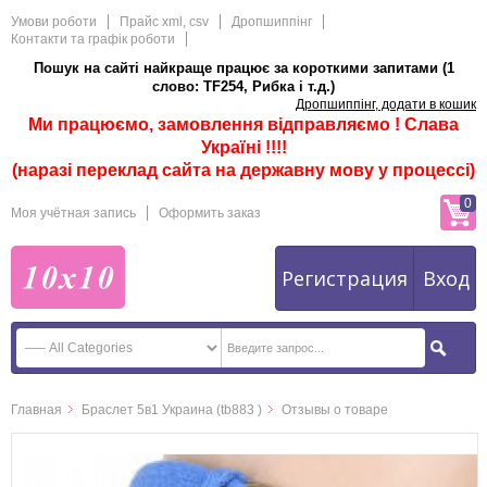
Умови роботи
Прайс xml, csv
Дропшиппінг
Контакти та графік роботи
Пошук на сайті найкраще працює за короткими запитами (1
слово: TF254, Рибка і т.д.)
Дропшиппінг, додати в кошик
Ми працюємо, замовлення відправляємо ! Слава
Україні !!!!
(наразі переклад сайта на державну мову у процессі)
0
Моя учётная запись
Оформить заказ
Регистрация
Вход
Главная
Браслет 5в1 Украина (tb883 )
Отзывы о товаре