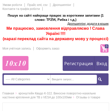
Умови роботи
Прайс xml, csv
Дропшиппінг
Контакти та графік роботи
Пошук на сайті найкраще працює за короткими запитами (1
слово: TF254, Рибка і т.д.)
Дропшиппінг, додати в кошик
Ми працюємо, замовлення відправляємо ! Слава
Україні !!!!
(наразі переклад сайта на державну мову у процессі)
0
Моя учётная запись
Оформить заказ
Регистрация
Вход
Главная
кронштейн Квадо К-322. Виносне поворотно-нахильне
настінне кріплення для ТВ з VESA до 100х100мм
Отзывы о товаре