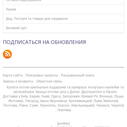
Останні надходження
Уцінка
Дод. Послуги та товари для пакування
Великий гурт
ПОДПИСАТЬСЯ НА ОБНОВЛЕНИЯ
Карта сайта
Поисковые запросы
Расширенный поиск
Заказы и возвраты
Обратная связь
Купити оптом оригінальні подарунки та прикраси. Інтер'єрні наклейки та
органайзери. Краща оптова ціна у Дніпрі. Дропшиппінг в Україні.
Доставка у Київ, Харків, Львів, Одесу, Запоріжжя, Кривий Ріг, Вінниця, Луцьк,
Житомир, Ужгород, Івано-Франківськ, Кропивницкий, Львів, Миколаїв,
Полтава, Рівне, Суми, Тернопіль, Херсон, Хмельницький, Черкаси, Чернігів
, Чернівці.
[profiler]