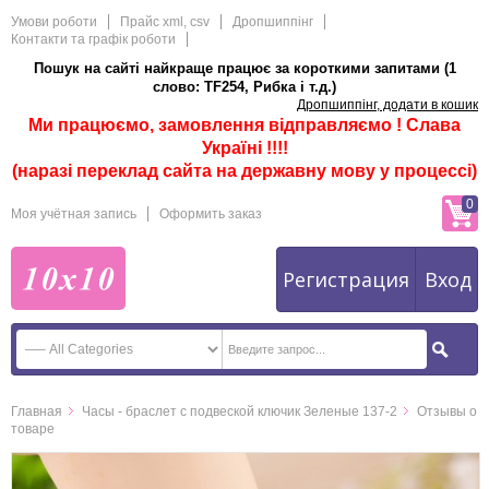
Умови роботи
Прайс xml, csv
Дропшиппінг
Контакти та графік роботи
Пошук на сайті найкраще працює за короткими запитами (1
слово: TF254, Рибка і т.д.)
Дропшиппінг, додати в кошик
Ми працюємо, замовлення відправляємо ! Слава
Україні !!!!
(наразі переклад сайта на державну мову у процессі)
0
Моя учётная запись
Оформить заказ
Регистрация
Вход
Главная
Часы - браслет с подвеской ключик Зеленые 137-2
Отзывы о
товаре