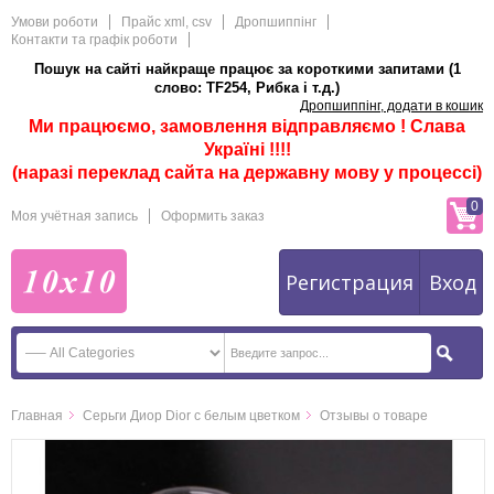
Умови роботи
Прайс xml, csv
Дропшиппінг
Контакти та графік роботи
Пошук на сайті найкраще працює за короткими запитами (1
слово: TF254, Рибка і т.д.)
Дропшиппінг, додати в кошик
Ми працюємо, замовлення відправляємо ! Слава
Україні !!!!
(наразі переклад сайта на державну мову у процессі)
0
Моя учётная запись
Оформить заказ
Регистрация
Вход
Главная
Серьги Диор Dior с белым цветком
Отзывы о товаре