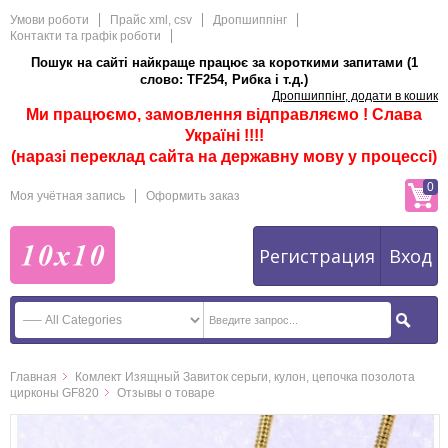
Умови роботи
Прайс xml, csv
Дропшиппінг
Контакти та графік роботи
Пошук на сайті найкраще працює за короткими запитами (1
слово: TF254, Рибка і т.д.)
Дропшиппінг, додати в кошик
Ми працюємо, замовлення відправляємо ! Слава
Україні !!!!
(наразі переклад сайта на державну мову у процессі)
0
Моя учётная запись
Оформить заказ
Регистрация
Вход
Главная
Комлект Изящный Завиток серьги, кулон, цепочка позолота
цирконы GF820
Отзывы о товаре