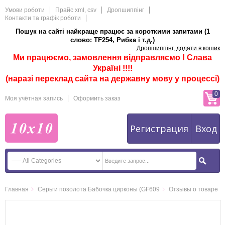
Умови роботи
Прайс xml, csv
Дропшиппінг
Контакти та графік роботи
Пошук на сайті найкраще працює за короткими запитами (1
слово: TF254, Рибка і т.д.)
Дропшиппінг, додати в кошик
Ми працюємо, замовлення відправляємо ! Слава
Україні !!!!
(наразі переклад сайта на державну мову у процессі)
0
Моя учётная запись
Оформить заказ
Регистрация
Вход
Главная
Серьги позолота Бабочка цирконы (GF609
Отзывы о товаре