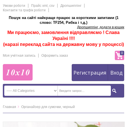
Умови роботи
Прайс xml, csv
Дропшиппінг
Контакти та графік роботи
Пошук на сайті найкраще працює за короткими запитами (1
слово: TF254, Рибка і т.д.)
Дропшиппінг, додати в кошик
Ми працюємо, замовлення відправляємо ! Слава
Україні !!!!
(наразі переклад сайта на державну мову у процессі)
0
Моя учётная запись
Оформить заказ
Регистрация
Вход
Главная
Органайзер для сумочки, черный