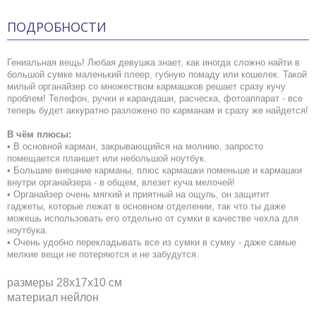
ПОДРОБНОСТИ
Гениальная вещь! Любая девушка знает, как иногда сложно найти в
большой сумке маленький плеер, губную помаду или кошелек. Такой
милый органайзер со множеством кармашков решает сразу кучу
проблем! Телефон, ручки и карандаши, расческа, фотоаппарат - все
теперь будет аккуратно разложено по карманам и сразу же найдется!
В чём плюсы:
• В основной карман, закрывающийся на молнию, запросто
помещается планшет или небольшой ноутбук.
• Большие внешние карманы, плюс кармашки поменьше и кармашки
внутри органайзера - в общем, влезет куча мелочей!
• Органайзер очень мягкий и приятный на ощупь, он защитит
гаджеты, которые лежат в основном отделении, так что ты даже
можешь использовать его отдельно от сумки в качестве чехла для
ноутбука.
• Очень удобно перекладывать все из сумки в сумку - даже самые
мелкие вещи не потеряются и не забудутся.
размеры 28х17х10 см
материал нейлон