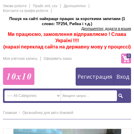
Умови роботи
Прайс xml, csv
Дропшиппінг
Контакти та графік роботи
Пошук на сайті найкраще працює за короткими запитами (1
слово: TF254, Рибка і т.д.)
Дропшиппінг, додати в кошик
Ми працюємо, замовлення відправляємо ! Слава
Україні !!!!
(наразі переклад сайта на державну мову у процессі)
0
Моя учётная запись
Оформить заказ
Регистрация
Вход
Главная
Органайзер для авто боковой