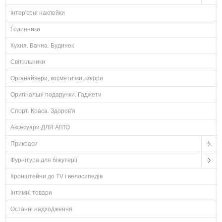
Інтер'єрні наклейки
Годинники
Кухня. Ванна. Будинок
Світильники
Органайзери, косметички, кофри
Оригінальні подарунки. Гаджети
Спорт. Краса. Здоров'я
Аксесуари ДЛЯ АВТО
Прикраси
Фурнітура для біжутерії
Кронштейни до TV і велосипедів
Інтимні товари
Останні надходження