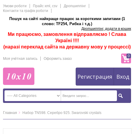
Умови роботи
Прайс xml, csv
Дропшиппінг
Контакти та графік роботи
Пошук на сайті найкраще працює за короткими запитами (1
слово: TF254, Рибка і т.д.)
Дропшиппінг, додати в кошик
Ми працюємо, замовлення відправляємо ! Слава
Україні !!!!
(наразі переклад сайта на державну мову у процессі)
0
Моя учётная запись
Оформить заказ
Регистрация
Вход
Главная
Набор TN598. Серебро 925. Swarovski crystals