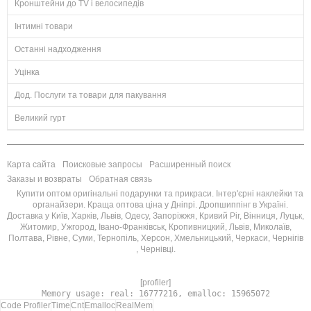
Кронштейни до TV і велосипедів
Інтимні товари
Останні надходження
Уцінка
Дод. Послуги та товари для пакування
Великий гурт
Карта сайта
Поисковые запросы
Расширенный поиск
Заказы и возвраты
Обратная связь
Купити оптом оригінальні подарунки та прикраси. Інтер'єрні наклейки та
органайзери. Краща оптова ціна у Дніпрі. Дропшиппінг в Україні.
Доставка у Київ, Харків, Львів, Одесу, Запоріжжя, Кривий Ріг, Вінниця, Луцьк,
Житомир, Ужгород, Івано-Франківськ, Кропивницкий, Львів, Миколаїв,
Полтава, Рівне, Суми, Тернопіль, Херсон, Хмельницький, Черкаси, Чернігів
, Чернівці.
[profiler]
Memory usage: real: 16777216, emalloc: 15965072
Code Profiler
Time
Cnt
Emalloc
RealMem