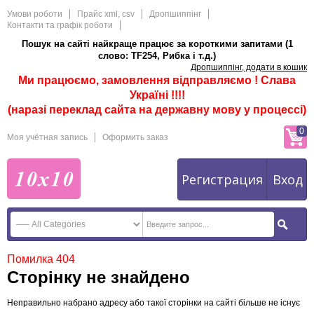
Умови роботи
Прайс xml, csv
Дропшиппінг
Контакти та графік роботи
Пошук на сайті найкраще працює за короткими запитами (1
слово: TF254, Рибка і т.д.)
Дропшиппінг, додати в кошик
Ми працюємо, замовлення відправляємо ! Слава
Україні !!!!
(наразі переклад сайта на державну мову у процессі)
0
Моя учётная запись
Оформить заказ
Регистрация
Вход
Помилка 404
Сторінку не знайдено
Неправильно набрано адресу або такої сторінки на сайті більше не існує