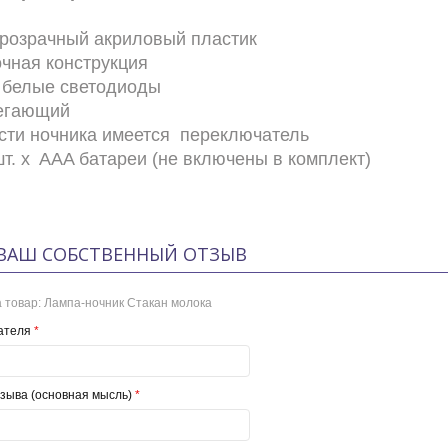
прозрачный акриловый пластик
очная конструкция
 белые светодиоды
регающий
асти ночника имеется переключатель
шт. x AAA батареи (не включены в комплект)
ВАШ СОБСТВЕННЫЙ ОТЗЫВ
 товар:
Лампа-ночник Стакан молока
ателя
*
зыва (основная мысль)
*