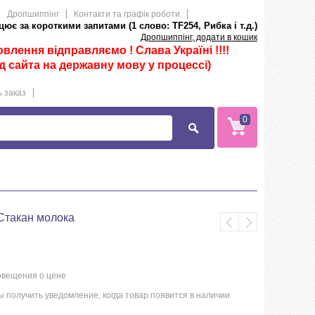
Дропшиппінг
Контакти та графік роботи
ює за короткими запитами (1 слово: TF254, Рибка і т.д.)
Дропшиппінг, додати в кошик
лення відправляємо ! Слава Україні !!!!
д сайта на державну мову у процессі)
 заказ
0
Стакан молока
овещения о цене
 получить уведомление, когда товар появится в наличии