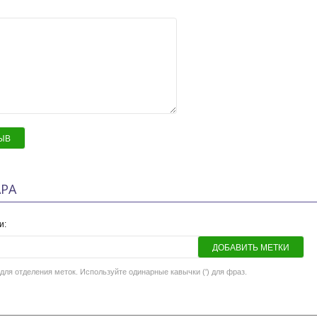
ЫВ
РА
и:
ДОБАВИТЬ МЕТКИ
для отделения меток. Используйте одинарные кавычки (') для фраз.