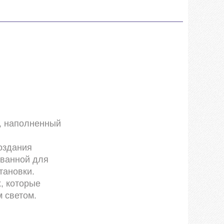
н, наполненный
оздания
и ванной для
тановки.
, которые
м светом.