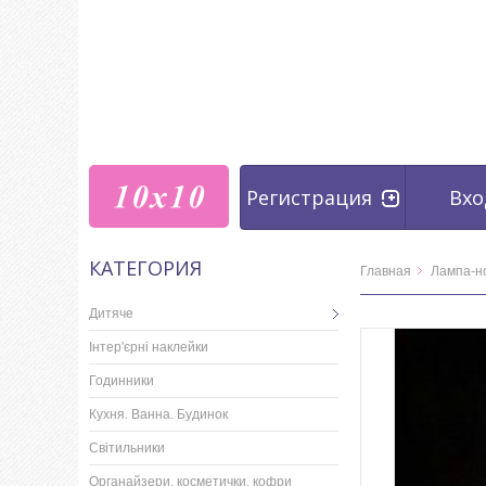
Регистрация
Вхо
КАТЕГОРИЯ
Главная
Лампа-н
Дитяче
Інтер'єрні наклейки
Годинники
Кухня. Ванна. Будинок
Світильники
Органайзери, косметички, кофри