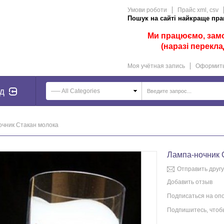
Умови роботи
Прайс xml, csv
Пошук на сайті найкраще прац
Ми працюємо, замов
(наразі перекла
Моя учётная запись
Оформить
д
—– All Categories
очник Стакан молока
Лампа-ночник 
Отправить другу
Добавить отзыв
Подписаться на оп
Подпишитесь, чтобы