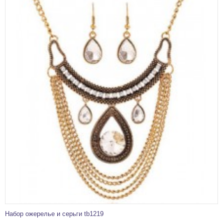
Набор ожерелье и серьги tb1219