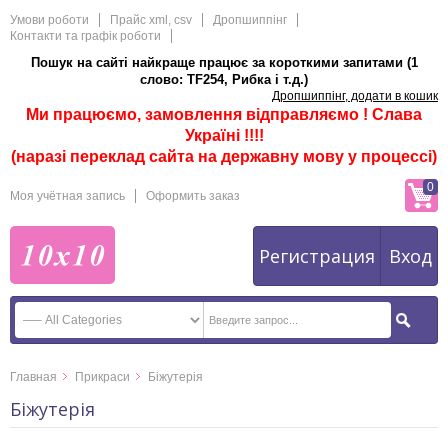
Умови роботи
Прайс xml, csv
Дропшиппінг
Контакти та графік роботи
Пошук на сайті найкраще працює за короткими запитами (1
слово: TF254, Рибка і т.д.)
Дропшиппінг, додати в кошик
Ми працюємо, замовлення відправляємо ! Слава
Україні !!!!
(наразі переклад сайта на державну мову у процессі)
0
Моя учётная запись
Оформить заказ
Регистрация
Вход
Главная
Прикраси
Біжутерія
Біжутерія