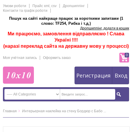
Умови роботи
Прайс xml, csv
Дропшиппінг
Контакти та графік роботи
Пошук на сайті найкраще працює за короткими запитами (1
слово: TF254, Рибка і т.д.)
Дропшиппінг, додати в кошик
Ми працюємо, замовлення відправляємо ! Слава
Україні !!!!
(наразі переклад сайта на державну мову у процессі)
0
Моя учётная запись
Оформить заказ
Регистрация
Вход
Главная
Интерьерная наклейка на стену Бордюр с Бабо ...