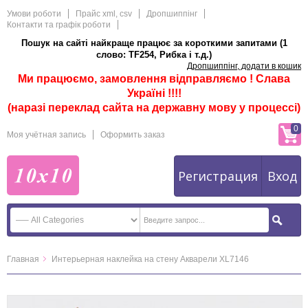
Умови роботи
Прайс xml, csv
Дропшиппінг
Контакти та графік роботи
Пошук на сайті найкраще працює за короткими запитами (1
слово: TF254, Рибка і т.д.)
Дропшиппінг, додати в кошик
Ми працюємо, замовлення відправляємо ! Слава
Україні !!!!
(наразі переклад сайта на державну мову у процессі)
0
Моя учётная запись
Оформить заказ
Регистрация
Вход
Главная
Интерьерная наклейка на стену Акварели XL7146