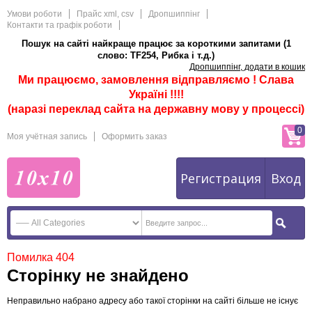
Умови роботи
Прайс xml, csv
Дропшиппінг
Контакти та графік роботи
Пошук на сайті найкраще працює за короткими запитами (1
слово: TF254, Рибка і т.д.)
Дропшиппінг, додати в кошик
Ми працюємо, замовлення відправляємо ! Слава
Україні !!!!
(наразі переклад сайта на державну мову у процессі)
0
Моя учётная запись
Оформить заказ
Регистрация
Вход
Помилка 404
Сторінку не знайдено
Неправильно набрано адресу або такої сторінки на сайті більше не існує