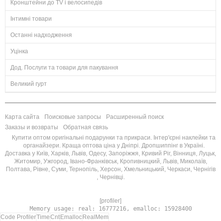
Кронштейни до TV і велосипедів
Інтимні товари
Останні надходження
Уцінка
Дод. Послуги та товари для пакування
Великий гурт
Карта сайта
Поисковые запросы
Расширенный поиск
Заказы и возвраты
Обратная связь
Купити оптом оригінальні подарунки та прикраси. Інтер'єрні наклейки та
органайзери. Краща оптова ціна у Дніпрі. Дропшиппінг в Україні.
Доставка у Київ, Харків, Львів, Одесу, Запоріжжя, Кривий Ріг, Вінниця, Луцьк,
Житомир, Ужгород, Івано-Франківськ, Кропивницкий, Львів, Миколаїв,
Полтава, Рівне, Суми, Тернопіль, Херсон, Хмельницький, Черкаси, Чернігів
, Чернівці.
[profiler]
Memory usage: real: 16777216, emalloc: 15928400
Code Profiler
Time
Cnt
Emalloc
RealMem