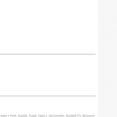
ка у Київ, Харків, Львів, Одесу, Запоріжжя, Кривий Ріг, Вінниця,