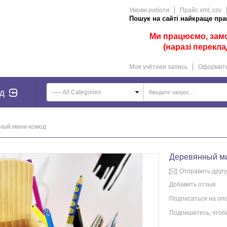
Умови роботи
Прайс xml, csv
Пошук на сайті найкраще прац
Ми працюємо, замов
(наразі перекла
Моя учётная запись
Оформить
д
—– All Categories
ный мини-комод
Деревянный м
Отправить другу
Добавить отзыв
Подписаться на оп
Подпишитесь, чтобы