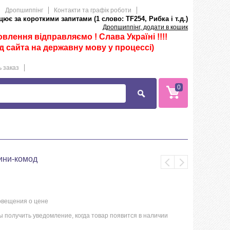
Дропшиппінг
Контакти та графік роботи
ює за короткими запитами (1 слово: TF254, Рибка і т.д.)
Дропшиппінг, додати в кошик
лення відправляємо ! Слава Україні !!!!
д сайта на державну мову у процессі)
 заказ
0
ини-комод
овещения о цене
 получить уведомление, когда товар появится в наличии