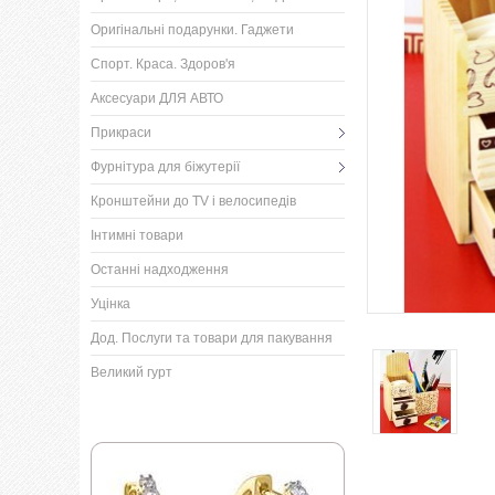
Оригінальні подарунки. Гаджети
Спорт. Краса. Здоров'я
Аксесуари ДЛЯ АВТО
Прикраси
Фурнітура для біжутерії
Кронштейни до TV і велосипедів
Інтимні товари
Останні надходження
Уцінка
Дод. Послуги та товари для пакування
Великий гурт