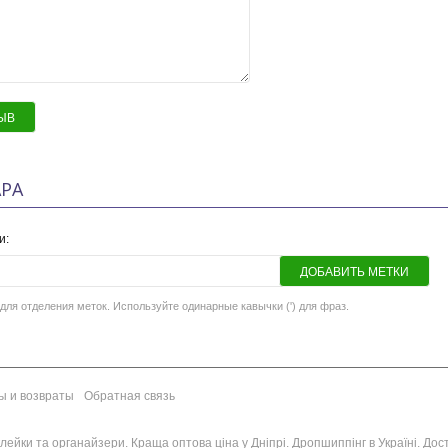
ЫВ
РА
и:
ДОБАВИТЬ МЕТКИ
для отделения меток. Используйте одинарные кавычки (') для фраз.
ы и возвраты
Обратная связь
ейки та органайзери. Краща оптова ціна у Дніпрі. Дропшиппінг в Україні. Достав