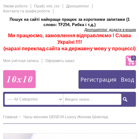
Умови роботи
Прайс xml, csv
Дропшиппінг
Контакти та графік роботи
Пошук на сайті найкраще працює за короткими запитами (1
слово: TF254, Рибка і т.д.)
Дропшиппінг, додати в кошик
Ми працюємо, замовлення відправляємо ! Слава
Україні !!!!
(наразі переклад сайта на державну мову у процессі)
0
Моя учётная запись
Оформить заказ
Регистрация
Вход
Главная
Часы женские GENEVA Luxury Женева Шоколад