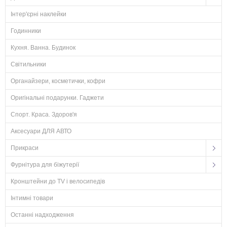
Інтер'єрні наклейки
Годинники
Кухня. Ванна. Будинок
Світильники
Органайзери, косметички, кофри
Оригінальні подарунки. Гаджети
Спорт. Краса. Здоров'я
Аксесуари ДЛЯ АВТО
Прикраси
Фурнітура для біжутерії
Кронштейни до TV і велосипедів
Інтимні товари
Останні надходження