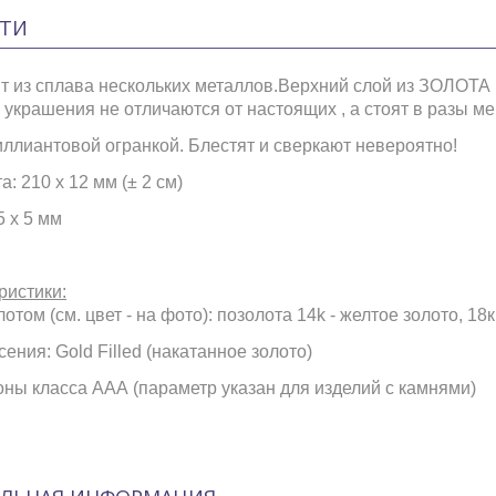
ТИ
т из сплава нескольких металлов.Верхний слой из ЗОЛОТА ,
украшения не отличаются от настоящих , а стоят в разы м
иллиантовой огранкой. Блестят и сверкают невероятно!
: 210 х 12 мм (± 2 см)
5 х 5 мм
ристики:
отом (см. цвет - на фото): позолота 14k - желтое золото, 18к
ения: Gold Filled (накатанное золото)
оны класса ААА (параметр указан для изделий с камнями)