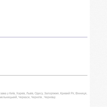
ка у Київ, Харків, Львів, Одесу, Запоріжжя, Кривий Ріг, Вінниця,
ельницький, Черкаси, Чернігів , Чернівці.