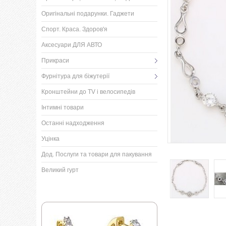
Оригінальні подарунки. Гаджети
Спорт. Краса. Здоров'я
Аксесуари ДЛЯ АВТО
Прикраси
Фурнітура для біжутерії
Кронштейни до TV і велосипедів
Інтимні товари
Останні надходження
Уцінка
Дод. Послуги та товари для пакування
Великий гурт