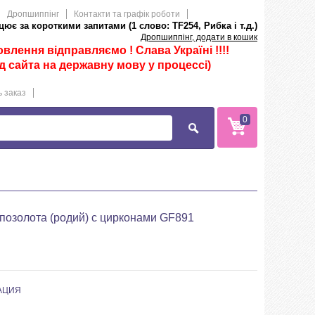
Дропшиппінг
Контакти та графік роботи
ює за короткими запитами (1 слово: TF254, Рибка і т.д.)
Дропшиппінг, додати в кошик
лення відправляємо ! Слава Україні !!!!
д сайта на державну мову у процессі)
 заказ
0
позолота (родий) с цирконами GF891
АЦИЯ