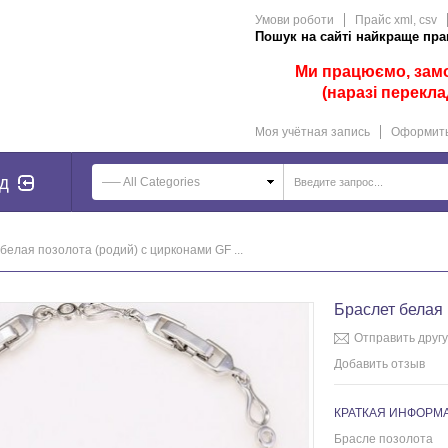
Умови роботи
Прайс xml, csv
Пошук на сайті найкраще прац
Ми працюємо, замов
(наразі перекла
Моя учётная запись
Оформить
д
—– All Categories
белая позолота (родий) с цирконами GF ...
Браслет белая 
Отправить другу
Добавить отзыв
КРАТКАЯ ИНФОРМ
Брасле позолота