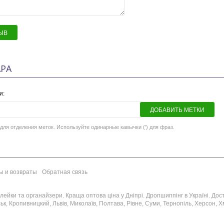
ЫВ
РА
и:
ДОБАВИТЬ МЕТКИ
для отделения меток. Используйте одинарные кавычки (') для фраз.
ы и возвраты
Обратная связь
ейки та органайзери. Краща оптова ціна у Дніпрі. Дропшиппінг в Україні. Достав
к, Кропивницкий, Львів, Миколаїв, Полтава, Рівне, Суми, Тернопіль, Херсон, Хм